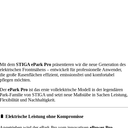
Mit dem
STIGA ePark Pro
präsentieren wir die neue Generation des
elektrischen Frontmähens – entwickelt für professionelle Anwender,
die große Rasenflächen effizient, emissionsfrei und komfortabel
pflegen möchten.
Der
ePark Pro
ist das erste vollelektrische Modell in der legendären
Park-Familie von STIGA und setzt neue Maßstäbe in Sachen Leistung,
Flexibilität und Nachhaltigkeit.
🔋
Elektrische Leistung ohne Kompromisse
Angetrieben wird der ePark Pro vom innovativen
ePower Pro-