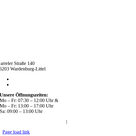
arreler Straße 140
6203 Wardenburg-Littel
04407 / 91 380 10
malte.bunjes@bunjes-littel.de
Unsere Öffnungszeiten:
Mo – Fr: 07:30 – 12:00 Uhr &
Mo – Fr: 13:00 – 17:00 Uhr
Sa: 09:00 – 13:00 Uhr
Impressum
|
Datenschutz
Page load link