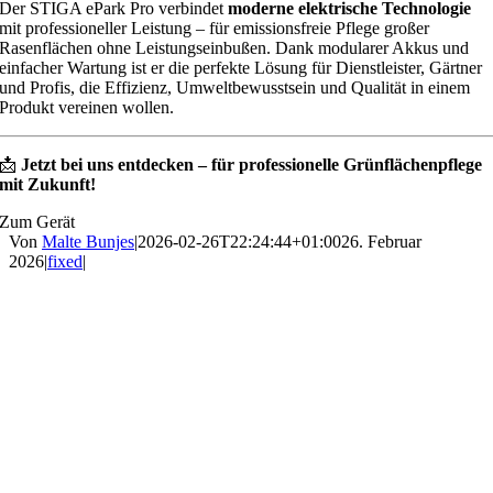
Der STIGA ePark Pro verbindet
moderne elektrische Technologie
mit professioneller Leistung – für emissionsfreie Pflege großer
Rasenflächen ohne Leistungseinbußen. Dank modularer Akkus und
einfacher Wartung ist er die perfekte Lösung für Dienstleister, Gärtner
und Profis, die Effizienz, Umweltbewusstsein und Qualität in einem
Produkt vereinen wollen.
📩
Jetzt bei uns entdecken – für professionelle Grünflächenpflege
mit Zukunft!
Zum Gerät
Von
Malte Bunjes
|
2026-02-26T22:24:44+01:00
26. Februar
2026
|
fixed
|