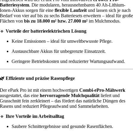
Batteriesystem
. Die modularen, herausnehmbaren 40 Ah-Lithium-
Ionen-Akkus sorgen für eine
flexible Laufzeit
und lassen sich je nach
Bedarf von vier auf bis zu sechs Batteriesets erweitern – ideal für groß
Flächen von
bis zu 18.000 m² bzw. 27.000 m²
im Mulchmodus.
🔹
Vorteile der batterieelektrischen Lösung
Keine Emissionen – ideal für umweltbewusste Pflege.
Austauschbare Akkus für unbegrenzte Einsatzzeit.
Geringere Betriebskosten und reduzierter Wartungsaufwand.
🌿
Effiziente und präzise Rasenpflege
Der ePark Pro ist mit einem hochwertigen
Combi-ePro-Mähwerk
ausgestattet, das eine
hervorragende Mulchqualität
liefert und
Grasschnitt fein zerkleinert – das fördert das natürliche Düngen des
Rasens und reduziert Pflegeaufwand und Sammelarbeiten.
🔹
Ihre Vorteile im Arbeitsalltag
Saubere Schnittergebnisse und gesunde Rasenflächen.