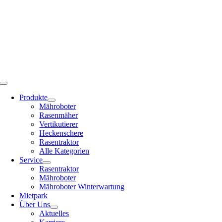
Zum
04407 / 91 380 10 |
malte.bunjes@bunjes-littel.de
Inhalt
springen
Toggle
Navigation
Produkte
Mähroboter
Rasenmäher
Vertikutierer
Heckenschere
Rasentraktor
Alle Kategorien
Service
Rasentraktor
Mähroboter
Mähroboter Winterwartung
Mietpark
Über Uns
Aktuelles