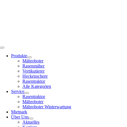
Zum
04407 / 91 380 10 |
malte.bunjes@bunjes-littel.de
Inhalt
springen
Toggle
Navigation
Produkte
Mähroboter
Rasenmäher
Vertikutierer
Heckenschere
Rasentraktor
Alle Kategorien
Service
Rasentraktor
Mähroboter
Mähroboter Winterwartung
Mietpark
Über Uns
Aktuelles