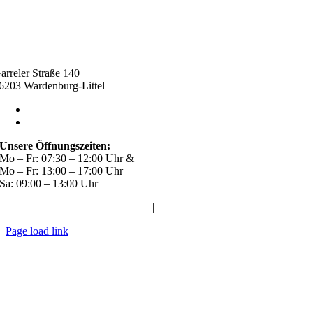
arreler Straße 140
6203 Wardenburg-Littel
04407 / 91 380 10
malte.bunjes@bunjes-littel.de
Unsere Öffnungszeiten:
Mo – Fr: 07:30 – 12:00 Uhr &
Mo – Fr: 13:00 – 17:00 Uhr
Sa: 09:00 – 13:00 Uhr
Impressum
|
Datenschutz
Page load link
Nach
oben